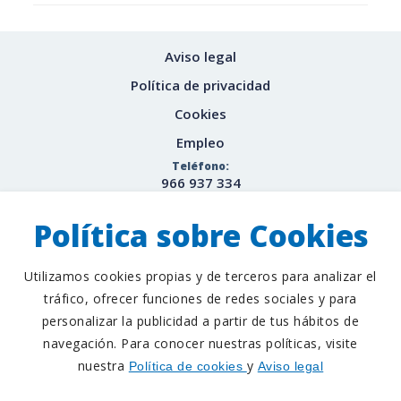
Aviso legal
Política de privacidad
Cookies
Empleo
Teléfono:
966 937 334
Email:
info@loginte.es
Política sobre Cookies
Utilizamos cookies propias y de terceros para analizar el
tráfico, ofrecer funciones de redes sociales y para
Desarrollo Web
LoboCom
personalizar la publicidad a partir de tus hábitos de
navegación. Para conocer nuestras políticas, visite
nuestra
y
Política de cookies
Aviso legal
Financiado por el Programa Kit Digital. Plan de
Recuperación, Transformación y Resiliencia de